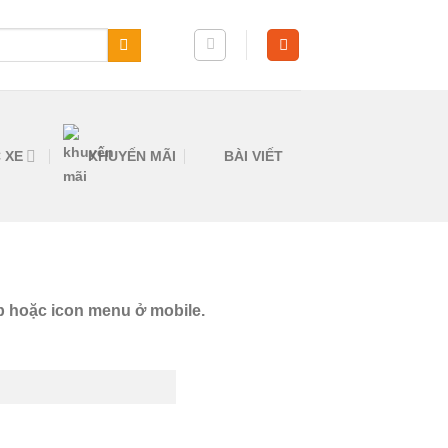
 XE
KHUYẾN MÃI
BÀI VIẾT
p hoặc icon menu ở mobile.