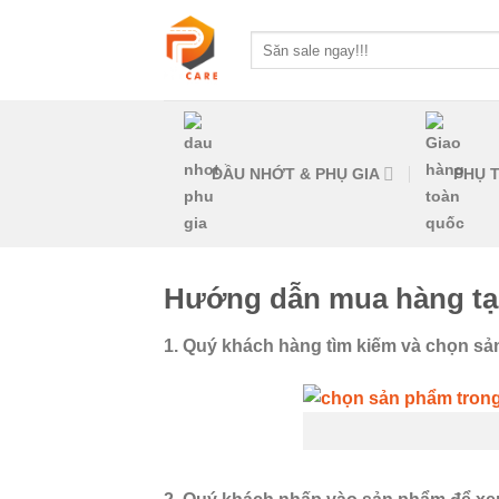
Skip
to
Tìm
kiếm:
content
DẦU NHỚT & PHỤ GIA
PHỤ T
Hướng dẫn mua hàng tại
1. Quý khách hàng tìm kiếm và chọn sả