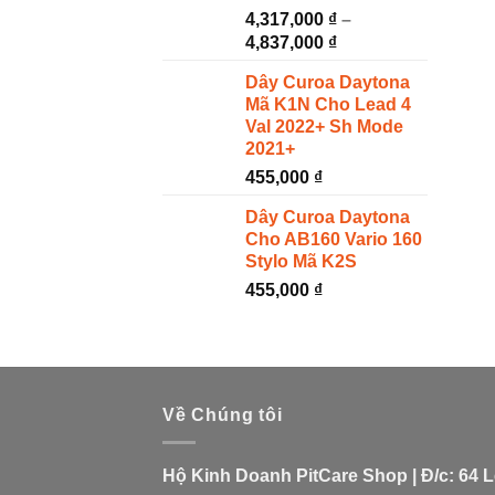
4,317,000
₫
–
4,837,000
₫
Dây Curoa Daytona
Mã K1N Cho Lead 4
Val 2022+ Sh Mode
2021+
455,000
₫
Dây Curoa Daytona
Cho AB160 Vario 160
Stylo Mã K2S
455,000
₫
Về Chúng tôi
Hộ Kinh Doanh PitCare Shop | Đ/c: 64 