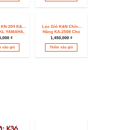
 KN-204 K&N
Lọc Gió K&N Chính
PKL YAMAHA,
Hãng KA-2508 Cho
ONDA
Ninja 300 Z300
5,000
₫
1,450,000
₫
 vào giỏ
Thêm vào giỏ