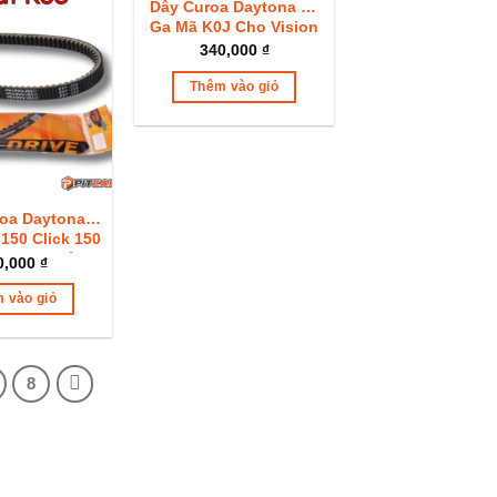
Dây Curoa Daytona Xe
Ga Mã K0J Cho Vision
2021+
340,000
₫
Thêm vào giỏ
oa Daytona
 150 Click 150
ã K36 Chính
0,000
₫
Siêu Bền
 vào giỏ
8