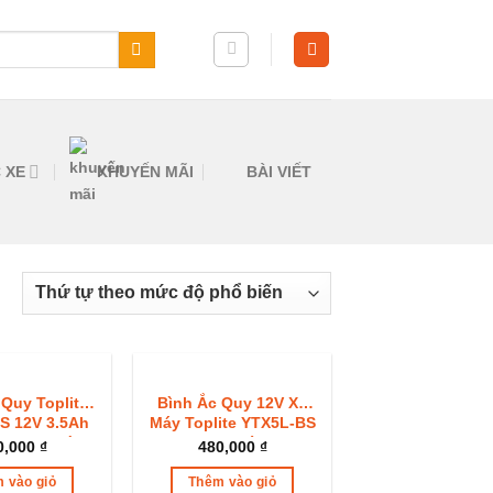
 XE
KHUYẾN MÃI
BÀI VIẾT
HẾT HÀNG
 Quy Toplite
Bình Ắc Quy 12V Xe
S 12V 3.5Ah
Máy Toplite YTX5L-BS
ng Bảo Hành
12V 5.2Ah Chính Hãng
0,000
₫
480,000
₫
Tháng
Bảo Hành 6 Tháng
 vào giỏ
Thêm vào giỏ