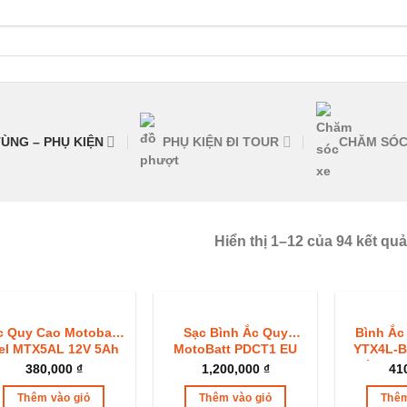
ÙNG – PHỤ KIỆN
PHỤ KIỆN ĐI TOUR
CHĂM SÓC
Hiển thị 1–12 của 94 kết quả
HẾT HÀNG
c Quy Cao Motobatt
Sạc Bình Ắc Quy
Bình Ắc
el MTX5AL 12V 5Ah
MotoBatt PDCT1 EU
YTX4L-B
o Wave Dream 2008
Chính Hã
380,000
₫
1,200,000
₫
41
6 
Thêm vào giỏ
Thêm vào giỏ
Thêm