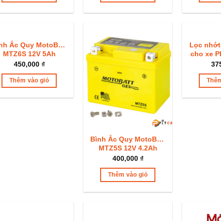
nh Ắc Quy MotoBatt
Lọc nhớt
MTZ6S 12V 5Ah
cho xe 
H
450,000
₫
37
Thêm vào giỏ
Thêm
Bình Ắc Quy MotoBatt
MTZ5S 12V 4.2Ah
400,000
₫
Thêm vào giỏ