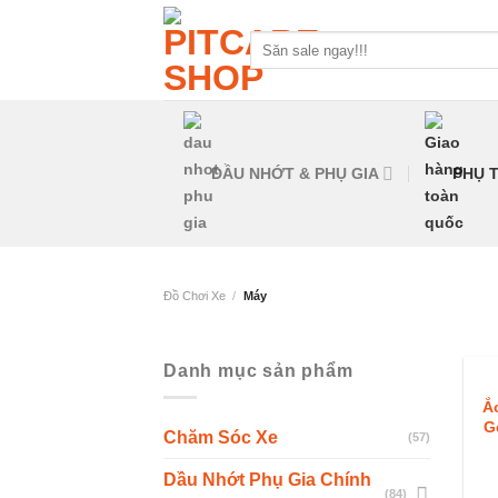
Skip
to
Tìm
kiếm:
content
DẦU NHỚT & PHỤ GIA
PHỤ T
Đồ Chơi Xe
/
Máy
Danh mục sản phẩm
Ắ
G
Chăm Sóc Xe
(57)
Ch
Dầu Nhớt Phụ Gia Chính
(84)