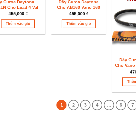
y Curoa Daytona Mã
Dây Curoa Daytona
1N Cho Lead 4 Val
Cho AB160 Vario 160
022+ Sh Mode 2021+
Stylo Mã K2S
455,000
₫
455,000
₫
Thêm vào giỏ
Thêm vào giỏ
Dây Cur
Cho Vario
AB150 M
47
Hãng 
Thêm
1
2
3
4
…
6
7