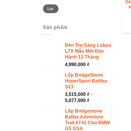
Dâ
Giá
Giá
K
Lọc
thấp
cao
2
nhất
nhất
Sản phẩm
Đèn Trợ Sáng Loboo
L7X Mẫu Mới Bảo
Hành 12 Tháng
4,990,000
₫
Lốp BridgeStone
HyperSport Battlax
S23
3,515,000
₫
–
5,077,000
₫
Lốp Bridgestone
Batlax Adventure
Trail AT41 Cho BMW
GS GSA