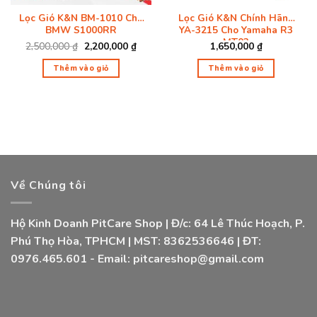
Lọc Gió K&N BM-1010 Cho
Lọc Gió K&N Chính Hãng
BMW S1000RR
YA-3215 Cho Yamaha R3
MT03
2,500,000
₫
Giá
2,200,000
₫
Giá
1,650,000
₫
gốc
hiện
là:
tại
Thêm vào giỏ
Thêm vào giỏ
2,500,000 ₫.
là:
2,200,000 ₫.
Về Chúng tôi
Hộ Kinh Doanh PitCare Shop | Đ/c: 64 Lê Thúc Hoạch, P.
Phú Thọ Hòa, TPHCM | MST: 8362536646 | ĐT:
0976.465.601 - Email: pitcareshop@gmail.com