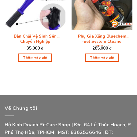
Bàn Chải Vệ Sinh Sên
Phụ Gia Xăng Bluechem
Chuyên Nghiệp
Fuel System Cleaner
(250ml)
35,000
₫
285,000
₫
Thêm vào giỏ
Thêm vào giỏ
Về Chúng tôi
Hộ Kinh Doanh PitCare Shop | Đ/c: 64 Lê Thúc Hoạch, P.
Phú Thọ Hòa, TPHCM | MST: 8362536646 | ĐT: