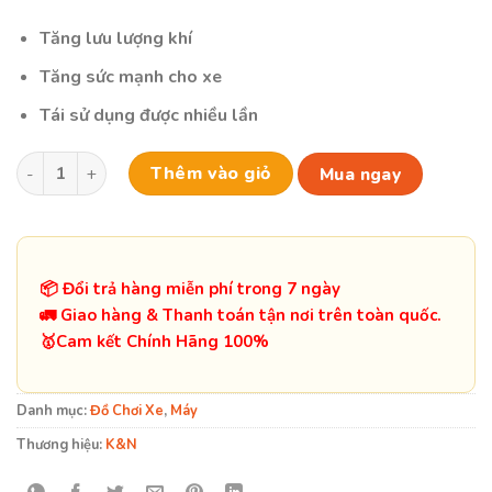
2,300,000 ₫.
là:
1,950,000 ₫.
Tăng lưu lượng khí
Tăng sức mạnh cho xe
Tái sử dụng được nhiều lần
Lọc Gió K&N YA-9021 cho MT09 Tracer 9 số lượng
Thêm vào giỏ
Mua ngay
📦 Đổi trả hàng miễn phí trong 7 ngày
🚛 Giao hàng & Thanh toán tận nơi trên toàn quốc.
️🥇Cam kết Chính Hãng 100%
Danh mục:
Đồ Chơi Xe
,
Máy
Thương hiệu:
K&N