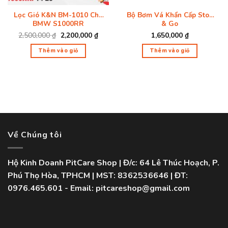
Lọc Gió K&N BM-1010 Cho
Bộ Bơm Vá Khẩn Cấp Stop
BMW S1000RR
& Go
2,500,000
₫
Giá
2,200,000
₫
Giá
1,650,000
₫
gốc
hiện
là:
tại
Thêm vào giỏ
Thêm vào giỏ
2,500,000 ₫.
là:
2,200,000 ₫.
Về Chúng tôi
Hộ Kinh Doanh PitCare Shop | Đ/c: 64 Lê Thúc Hoạch, P.
Phú Thọ Hòa, TPHCM | MST: 8362536646 | ĐT:
0976.465.601 - Email: pitcareshop@gmail.com