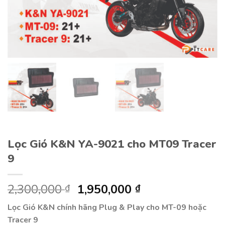
Lọc Gió K&N YA-9021 cho MT09 Tracer
9
2,300,000
Giá
1,950,000
Giá
₫
₫
gốc
hiện
Lọc Gió K&N chính hãng Plug & Play cho MT-09 hoặc
là:
tại
Tracer 9