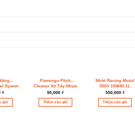
 Xăng
Flamingo Pitch
Nhớt Racing Motul
el Sysem
Cleaner Xịt Tẩy Nhựa
300V 10W40 1L
50ml)
Đường F012
0
₫
95,000
₫
550,000
₫
 giỏ
Thêm vào giỏ
Thêm vào giỏ