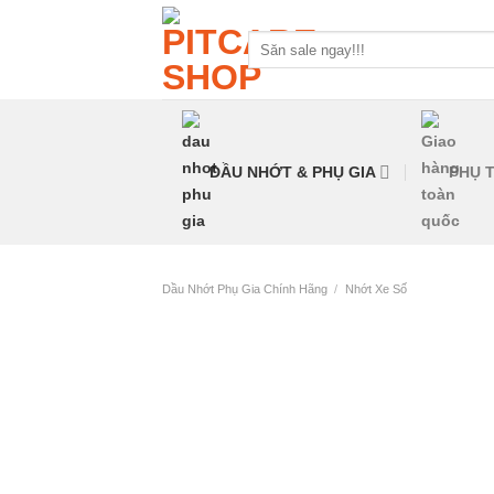
Skip
to
Tìm
kiếm:
content
DẦU NHỚT & PHỤ GIA
PHỤ T
Dầu Nhớt Phụ Gia Chính Hãng
/
Nhớt Xe Số