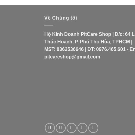
Về Chúng tôi
Hộ Kinh Doanh PitCare Shop | Đ/c: 64 
Thúc Hoạch, P. Phú Thọ Hòa, TPHCM |
MST: 8362536646 | ĐT: 0976.465.601 - Em
pitcareshop@gmail.com