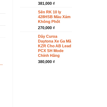
Giá
381,000
₫
Giá
gốc
hiện
Sên RK 10 ly
là:
tại
428HSB Màu Xám
476,000 ₫.
là:
Không Phốt
381,000 ₫.
270,000
₫
Dây Curoa
Daytona Xe Ga Mã
KZR Cho AB Lead
PCX SH Mode
Chính Hãng
380,000
₫
Phụ Gia Nano
Súc Động Cơ
Bluechem Nano
Bluechem Oil System
Engine Super
Cleaner (250ml)
385,000
₫
275,000
₫
Protection (250ml)
Thêm vào giỏ
Thêm vào giỏ