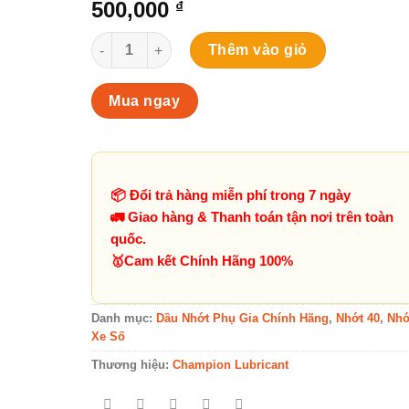
500,000
₫
Nhớt Champion ProRacing GP 5W40 – Nhớt Moto 
Thêm vào giỏ
Mua ngay
📦 Đổi trả hàng miễn phí trong 7 ngày
🚛 Giao hàng & Thanh toán tận nơi trên toàn
quốc.
️🥇Cam kết Chính Hãng 100%
Danh mục:
Dầu Nhớt Phụ Gia Chính Hãng
,
Nhớt 40
,
Nhớ
Xe Số
Thương hiệu:
Champion Lubricant