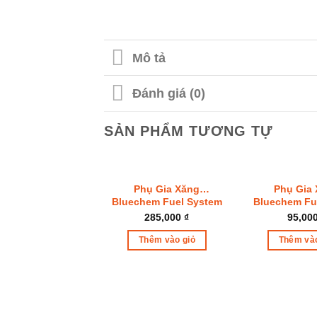
Mô tả
Đánh giá (0)
SẢN PHẨM TƯƠNG TỰ
Phụ Gia Xăng
Phụ Gia
Bluechem Fuel System
Bluechem Fu
Cleaner (250ml)
Cleaner (
285,000
₫
95,00
Thêm vào giỏ
Thêm vào