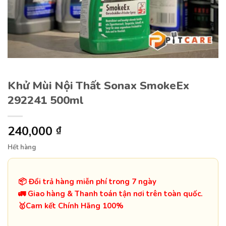
Khử Mùi Nội Thất Sonax SmokeEx
292241 500ml
240,000
₫
Hết hàng
📦 Đổi trả hàng miễn phí trong 7 ngày
🚛 Giao hàng & Thanh toán tận nơi trên toàn quốc.
️🥇Cam kết Chính Hãng 100%