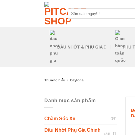
Skip
to
Tìm
kiếm:
content
DẦU NHỚT & PHỤ GIA
PHỤ T
Thương hiệu
/
Daytona
Danh mục sản phẩm
Đ
D
Chăm Sóc Xe
(57)
Dầu Nhớt Phụ Gia Chính
(84)