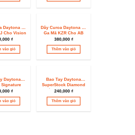
a Daytona Xe
Dây Curoa Daytona Xe
J Cho Vision
Ga Mã KZR Cho AB
021+
Lead PCX SH Mode
0,000
₫
380,000
₫
Chính Hãng
 vào giỏ
Thêm vào giỏ
y Daytona
Bao Tay Daytona
 Signature
SuperStock Diamond
nh Hãng
Chính Hãng Gai Kim
0,000
₫
240,000
₫
Cương
 vào giỏ
Thêm vào giỏ
Sản
phẩm
này
có