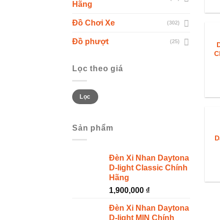
Hãng
Đồ Chơi Xe
(302)
Đồ phượt
(25)
C
Lọc theo giá
Giá
Giá
Lọc
thấp
cao
nhất
nhất
Sản phẩm
D
S
Đèn Xi Nhan Daytona
D-light Classic Chính
Hãng
1,900,000
₫
Đèn Xi Nhan Daytona
D-light MIN Chính