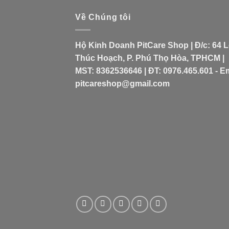
Về Chúng tôi
Hộ Kinh Doanh PitCare Shop | Đ/c: 64 
Thúc Hoạch, P. Phú Thọ Hòa, TPHCM |
MST: 8362536646 | ĐT: 0976.465.601 - Em
pitcareshop@gmail.com