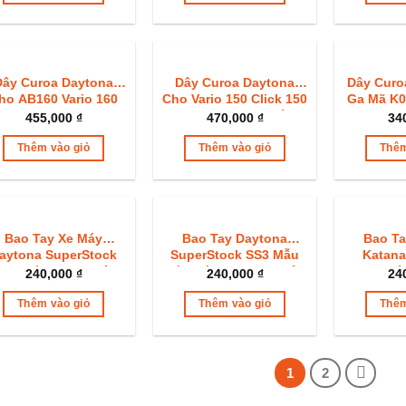
Dây Curoa Daytona
Dây Curoa Daytona
Dây Curo
ho AB160 Vario 160
Cho Vario 150 Click 150
Ga Mã K0
Stylo Mã K2S
AB150 Mã K36 Chính
2
455,000
₫
470,000
₫
34
Hãng Siêu Bền
Thêm vào giỏ
Thêm vào giỏ
Thêm
Bao Tay Xe Máy
Bao Tay Daytona
Bao Ta
aytona SuperStock
SuperStock SS3 Mẫu
Katana
S2 Chính Hãng Vân
Bát Giác Octagon Siêu
Chí
240,000
₫
240,000
₫
24
Chỉ Xoắn Cực Mềm
Bền
Thêm vào giỏ
Thêm vào giỏ
Thêm
1
2