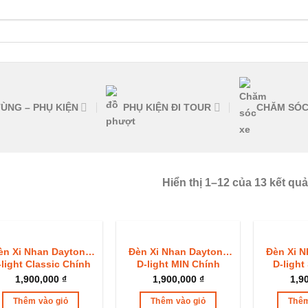
ÙNG – PHỤ KIỆN
PHỤ KIỆN ĐI TOUR
CHĂM SÓC
Hiển thị 1–12 của 13 kết quả
èn Xi Nhan Daytona
Đèn Xi Nhan Daytona
Đèn Xi N
-light Classic Chính
D-light MIN Chính
D-ligh
Hãng
Hãng
1,900,000
₫
1,900,000
₫
1,9
Thêm vào giỏ
Thêm vào giỏ
Thêm