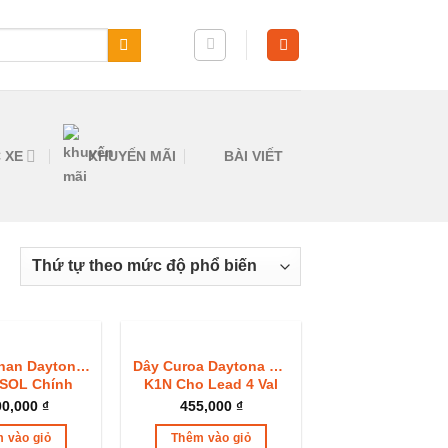
 XE
KHUYẾN MÃI
BÀI VIẾT
han Daytona
Dây Curoa Daytona Mã
t SOL Chính
K1N Cho Lead 4 Val
Hãng
2022+ Sh Mode 2021+
00,000
₫
455,000
₫
 vào giỏ
Thêm vào giỏ