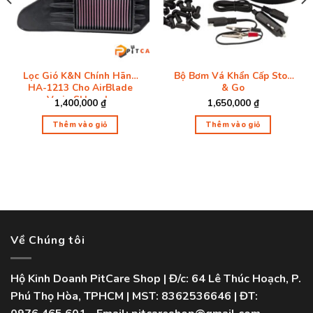
Lọc Gió K&N Chính Hãng
Bộ Bơm Vá Khẩn Cấp Stop
HA-1213 Cho AirBlade
& Go
Vario SHmode
1,400,000
₫
1,650,000
₫
n
Thêm vào giỏ
Thêm vào giỏ
0,000 ₫.
Về Chúng tôi
Hộ Kinh Doanh PitCare Shop | Đ/c: 64 Lê Thúc Hoạch, P.
Phú Thọ Hòa, TPHCM | MST: 8362536646 | ĐT: