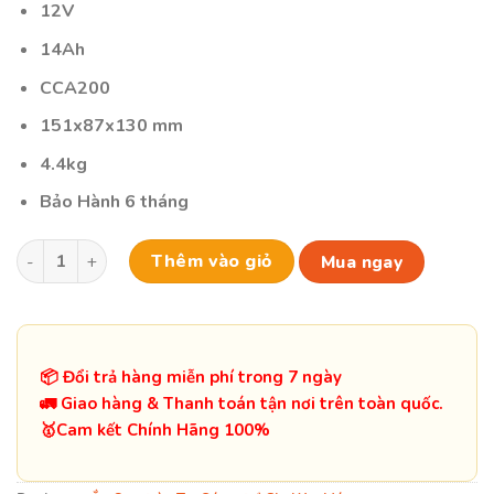
12V
14Ah
CCA200
151x87x130 mm
4.4kg
Bảo Hành 6 tháng
Bình Ắc Quy MotoBatt MBTX12U 12V 14Ah số lượng
Thêm vào giỏ
Mua ngay
📦 Đổi trả hàng miễn phí trong 7 ngày
🚛 Giao hàng & Thanh toán tận nơi trên toàn quốc.
️🥇Cam kết Chính Hãng 100%