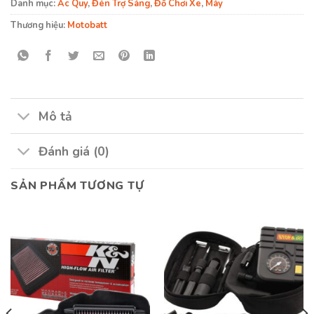
Danh mục:
Ắc Quy
,
Đèn Trợ Sáng
,
Đồ Chơi Xe
,
Máy
Thương hiệu:
Motobatt
Mô tả
Đánh giá (0)
SẢN PHẨM TƯƠNG TỰ