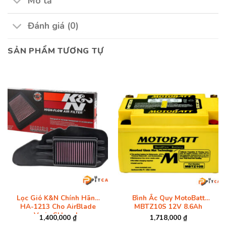
Mô tả
Đánh giá (0)
SẢN PHẨM TƯƠNG TỰ
Lọc Gió K&N Chính Hãng
Bình Ắc Quy MotoBatt
HA-1213 Cho AirBlade
MBTZ10S 12V 8.6Ah
Vario SHmode
1,400,000
₫
1,718,000
₫