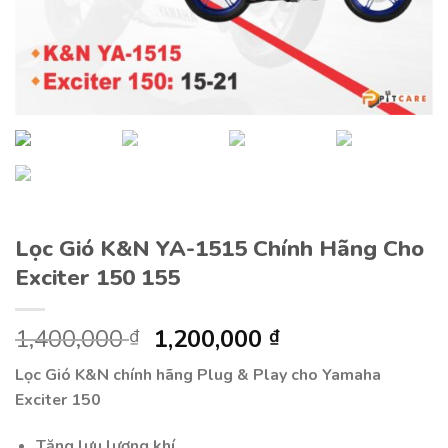
Lọc Gió K&N YA-1515 Chính Hãng Cho
Exciter 150 155
1,400,000
Giá
1,200,000
Giá
₫
₫
gốc
hiện
Lọc Gió K&N chính hãng Plug & Play cho Yamaha
là:
tại
Exciter 150
1,400,000 ₫.
là:
1,200,000 ₫.
Tăng lưu lượng khí